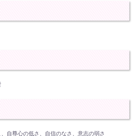
嚢
え、自尊心の低さ、自信のなさ、意志の弱さ