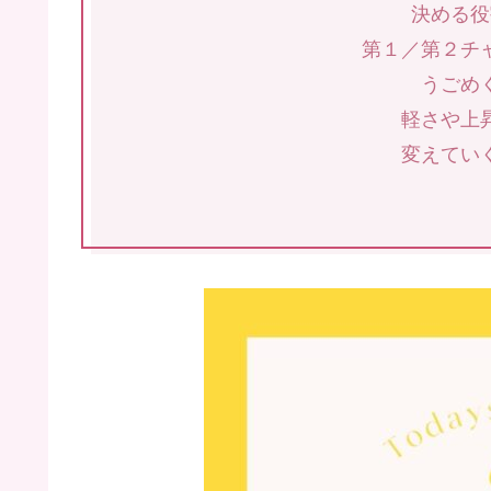
決める役
第１／第２チ
うごめ
軽さや上
変えてい