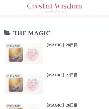
THE MAGIC
【MAGIC】28日目
THE MAGIC
【MAGIC】27日目
THE MAGIC
【MAGIC】26日目
THE MAGIC