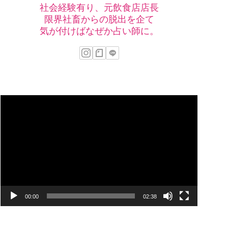
社会経験有り、元飲食店店長
限界社畜からの脱出を企て
気が付けばなぜか占い師に。
動
画
プ
レ
ー
ヤ
00:00
02:38
ー