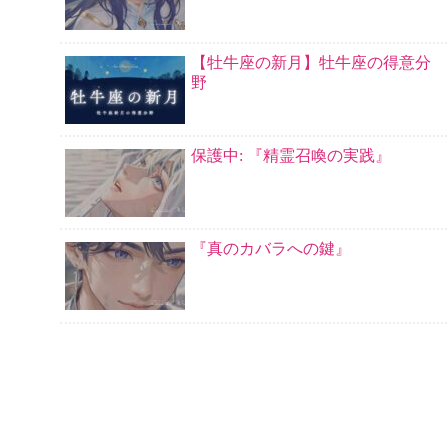
【牡牛座の新月】牡牛座の得意分
野
保護中: 『精霊召喚の実践』
『真のカバラへの鍵』