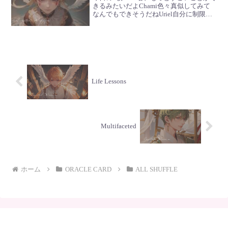
きるみたいだよChami色々真似してみて
なんでもできそうだねUriel自分に制限を
かけないでいいと思ったものは全て取り
込んでいこうGabrielいつか本物に出会え
る時まで
Life Lessons
Multifaceted
ホーム
ORACLE CARD
ALL SHUFFLE