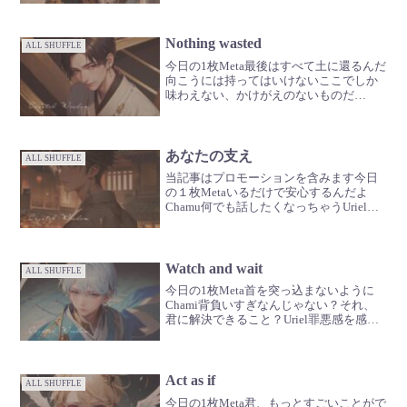
つ３...２...Uriel早すぎせっかちの極みだな
Chamiで...
Nothing wasted
ALL SHUFFLE
今日の1枚Meta最後はすべて土に還るんだ
向こうには持ってはいけないここでしか
味わえない、かけがえのないものだ
Chamiその命を終える時どうかな、君は
笑えるだろうか酸いも甘いも、きっと糧
になっているはずだねUriel思いっきり感
じて楽しんで...
あなたの支え
ALL SHUFFLE
当記事はプロモーションを含みます今日
の１枚Metaいるだけで安心するんだよ
Chamu何でも話したくなっちゃうUriel心
の支えなんだよねGabrielいつもありがと
うね🪽
Watch and wait
ALL SHUFFLE
今日の1枚Meta首を突っ込まないように
Chami背負いすぎなんじゃない？それ、
君に解決できること？Uriel罪悪感を感じ
る必要はないでももし感じてしまって苦
しいって言うんなら祈ってあげるといい
んじゃないか？Gabriel優しすぎるんだよ
君...
Act as if
ALL SHUFFLE
今日の1枚Meta君、もっとすごいことがで