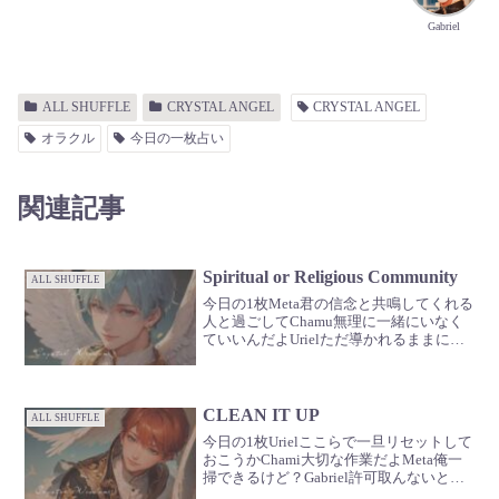
Gabriel
ALL SHUFFLE
CRYSTAL ANGEL
CRYSTAL ANGEL
オラクル
今日の一枚占い
関連記事
Spiritual or Religious Community
ALL SHUFFLE
今日の1枚Meta君の信念と共鳴してくれる
人と過ごしてChamu無理に一緒にいなく
ていいんだよUrielただ導かれるままに
Gabriel人間関係は心の平穏においてとて
も重要だよ🪽
CLEAN IT UP
ALL SHUFFLE
今日の1枚Urielここらで一旦リセットして
おこうかChami大切な作業だよMeta俺一
掃できるけど？Gabriel許可取んないと
Uriel尊重しないとだなMetaじゃあ３秒待