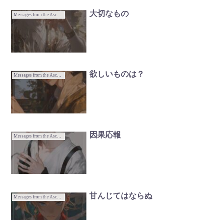
大切なもの
Messages from the Ascended Masters
欲しいものは？
Messages from the Ascended Masters
因果応報
Messages from the Ascended Masters
甘んじてはならぬ
Messages from the Ascended Masters