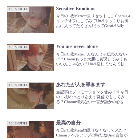
Sensitive Emotions
ALL SHUFFLE
今日の1枚Meta一旦リセットしよChamuス
イッチオフにしてみてUrielゆっくりお風
呂に入ってたくさん眠ってGabriel深呼吸
も忘れずにね🪽
You are never alone
ALL SHUFFLE
今日の1枚Metaそんなんじゃ伝わんない
ぞ？Chamiもっと大胆に表現してみても
いいんじゃない？Uriel察してなんて甘え
ていたら足元掬われちゃうかもよ？
Gabrielせっかく愛し合ってるんだしね🪽
あなたが人を導きます
ALL SHUFFLE
当記事はプロモーションを含みます今日
の１枚Metaとりあえず発信でもしてみ
る？Chamu何気ない一言が誰かの心を動
かすかもUriel飾らなくていいよGabrielそ
のままでとっても素敵だから🪽
最高の自分
ALL SHUFFLE
今日の1枚Meta物足りなくなって来た？
Chamiレベルアップの時だねUriel自信が