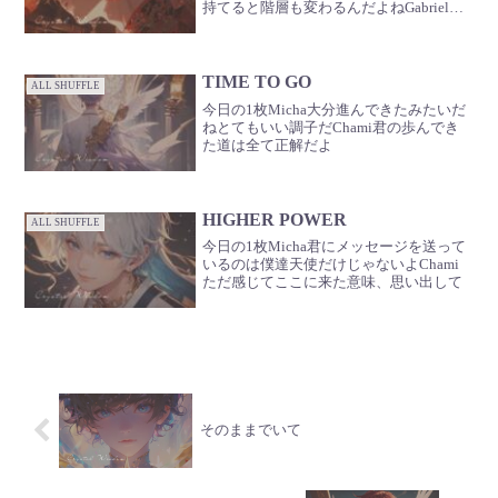
持てると階層も変わるんだよねGabrielい
いね！もっと輝いて🪽
TIME TO GO
ALL SHUFFLE
今日の1枚Micha大分進んできたみたいだ
ねとてもいい調子だChami君の歩んでき
た道は全て正解だよ
HIGHER POWER
ALL SHUFFLE
今日の1枚Micha君にメッセージを送って
いるのは僕達天使だけじゃないよChami
ただ感じてここに来た意味、思い出して
そのままでいて