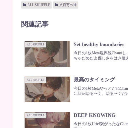
ALL SHUFFLE
八百万の神
関連記事
Set healthy boundaries
ALL SHUFFLE
今日の1枚Meta境界線Cham
ちゃだめだよ優しさをはき違え
最高のタイミング
ALL SHUFFLE
今日の1枚MetaやっとだねCh
Gabrielゆる〜く、ゆる〜くだね
DEEP KNOWING
ALL SHUFFLE
今日の1枚Uriel繋がったなC