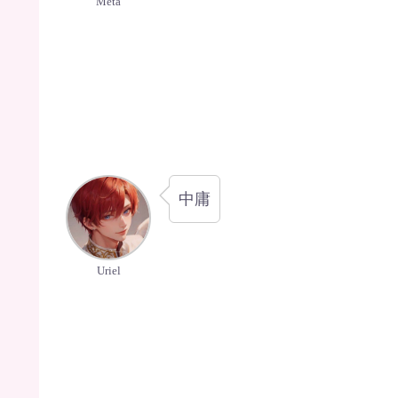
Meta
中庸
Uriel