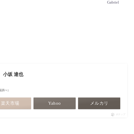
Gabriel
 小坂 達也
天市場調べ）
楽天市場
Yahoo
メルカリ
ポチップ