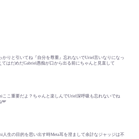
iしっかりと引いてね『自分を尊重』忘れないでUriel言いなりになっ
てはだめだGabriel愚痴が口から出る前にちゃんと見直して
amiここ重要だよ？ちゃんと楽しんでUriel深呼吸も忘れないでね
🪽
hami人生の目的を思い出す時Meta耳を澄まして余計なジャッジは不