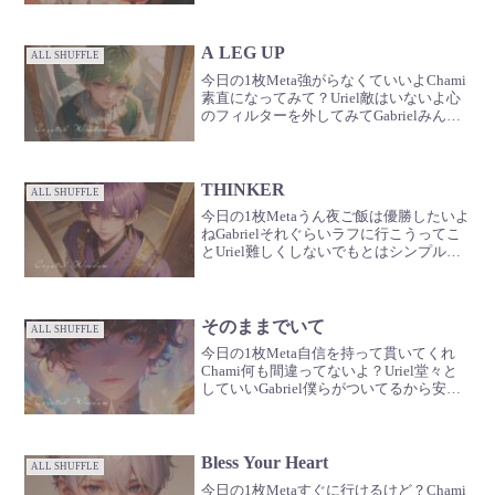
く🪽？山もいいよね🌳
A LEG UP
ALL SHUFFLE
今日の1枚Meta強がらなくていいよChami
素直になってみて？Uriel敵はいないよ心
のフィルターを外してみてGabrielみんな
ともだち
THINKER
ALL SHUFFLE
今日の1枚Metaうん夜ご飯は優勝したいよ
ねGabrielそれぐらいラフに行こうってこ
とUriel難しくしないでもとはシンプルだ
から
そのままでいて
ALL SHUFFLE
今日の1枚Meta自信を持って貫いてくれ
Chami何も間違ってないよ？Uriel堂々と
していいGabriel僕らがついてるから安心
して心を開いて🪽
Bless Your Heart
ALL SHUFFLE
今日の1枚Metaすぐに行けるけど？Chami