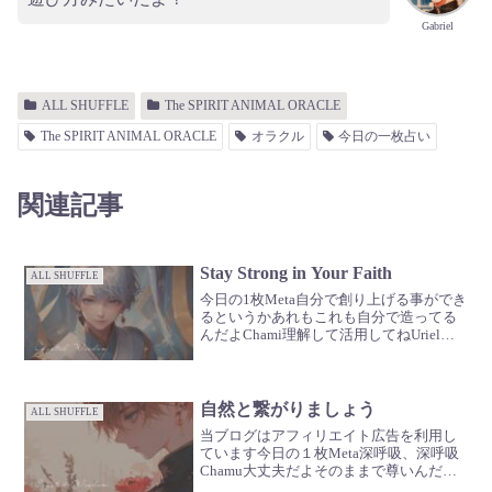
Gabriel
ALL SHUFFLE
The SPIRIT ANIMAL ORACLE
The SPIRIT ANIMAL ORACLE
オラクル
今日の一枚占い
関連記事
Stay Strong in Your Faith
ALL SHUFFLE
今日の1枚Meta自分で創り上げる事ができ
るというかあれもこれも自分で造ってる
んだよChami理解して活用してねUrielま
ずは君自身を理解してGabrielたくさんお
話ししようよ🪽
自然と繋がりましょう
ALL SHUFFLE
当ブログはアフィリエイト広告を利用し
ています今日の１枚Meta深呼吸、深呼吸
Chamu大丈夫だよそのままで尊いんだか
らUriel自然に癒してもらおGabriel海に行