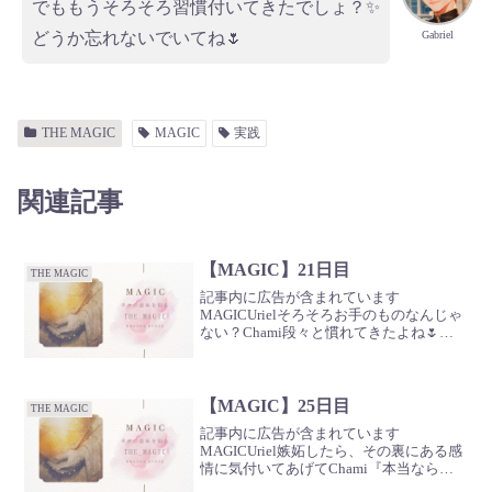
でももうそろそろ習慣付いてきたでしょ？✨
Gabriel
どうか忘れないでいてね🌷
THE MAGIC
MAGIC
実践
関連記事
【MAGIC】21日目
THE MAGIC
記事内に広告が含まれています
MAGICUrielそろそろお手のものなんじゃ
ない？Chami段々と慣れてきたよね🌷僕
も覚えちゃった！Meta感謝センサーを敏
感にして感謝すること、予祝すること、
意図することこれでなんとかなりそうだ
な？Gabri...
【MAGIC】25日目
THE MAGIC
記事内に広告が含まれています
MAGICUriel嫉妬したら、その裏にある感
情に気付いてあげてChami『本当なら自
分がそうなりたいのに』ってことは端的