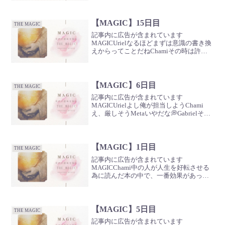
に言えば、自分もそうなれる可能性があ
るってことなんだよ🌷Metaむしろ感謝の
念すら覚えるな...
【MAGIC】15日目
THE MAGIC
記事内に広告が含まれています
MAGICUrielなるほどまずは意識の書き換
えからってことだねChamiその時は許せ
なくても、時間が経てば許せる時もある
よね🌷Meta感謝ポイント、見つけられる
かな．．．💭Gabriel大丈夫🪽すぐに沢山
思いつ...
【MAGIC】6日目
THE MAGIC
記事内に広告が含まれています
MAGICUrielよし俺が担当しようChami
え、厳しそうMetaいやだな💭Gabrielそん
なことないよ🪽一番優しいんだから
✨Micha確かになウリエルなら公平な判断
をしてくれるだろう🍀信頼できるRaziel...
【MAGIC】1日目
THE MAGIC
記事内に広告が含まれています
MAGICChami中の人が人生を好転させる
為に読んだ本の中で、一番効果があった
１冊を紹介していくよ🌷Uriel実践しやす
いように章の最後に簡潔にまとめてある
から、とても読みやすいし、解りやすい
んだ📖Gabrie...
【MAGIC】5日目
THE MAGIC
記事内に広告が含まれています