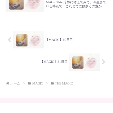
MAGICUriel冷静に考えてみて。今生きて
いる時点で、これまでに数多くの豊かさ
に恵まれてきたという事を、まずは受け
入れることから始めよう🌾Chamiこんな
にも恵まれて幸せだよね🍀まずは感謝感
謝🌷Metaでもつ...
【MAGIC】19日目
【MAGIC】21日目
ホーム
MAGIC
THE MAGIC