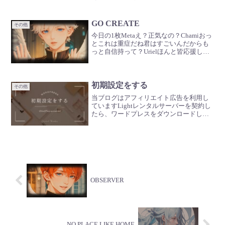
に３つの方法があります。 ・アフィリエ
イト（ASP）の案件・Googleアドセン
ス・物販今回は、「アフィリエイト
GO CREATE
その他
（ASP）の案...
今日の1枚Metaえ？正気なの？Chamiおっ
とこれは重症だね君はすごいんだからも
っと自信持って？Urielほんと皆応援して
んのにね自信持ってGabrielおしとりあえ
ず何作る？早速行動しようUriel楽しみだ
な
初期設定をする
その他
当ブログはアフィリエイト広告を利用し
ていますLightレンタルサーバーを契約し
たら、ワードプレスをダウンロードして
初期設定を開始しよう。 CHECK この記
事では、ワードプレスの初期設定につい
てまとめました。ワードプレスのインス
トール方法は...
OBSERVER
NO PLACE LIKE HOME