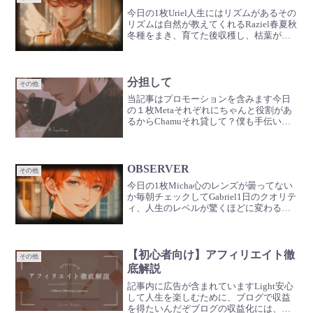
今日の1枚Uriel人生にはリズムがあるその
リズムは自然が教えてくれるRaziel春夏秋
冬種をまき、育てた後収穫し、枯葉が土
に還ればまた新たな種が育つMicha君は何
度だって咲くことができるんだ
分担して
その他
当記事はプロモーションを含みます今日
の１枚Metaそれぞれにちゃんと役割があ
るからChamuそれ貸して？僕も手伝いか
らUriel協力し合えば、もっと大きなこと
ができるよGabriel人の仕事取っちゃった
らだめだよ🪽
OBSERVER
その他
今日の1枚Micha心のレンズが曇ってない
か毎朝チェックしてGabriel1日のクオリテ
ィ、人生のレベルが驚くほどに変わるは
ずだ
【初心者向け】アフィリエイト徹
その他
底解説
記事内に広告が含まれていますLight安心
して人生を楽しむために、ブログで収益
を得たいんだぞブログの収益化には、主