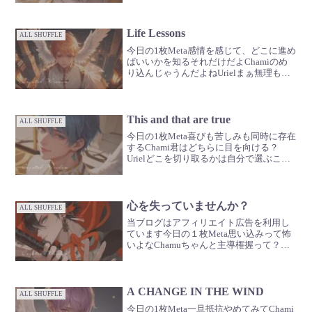
の楽しみを見つけてみて何があっても、
そこに立ち返れば回復できるような楽し
みをさG...
Life Lessons
ALL SHUFFLE
今日の1枚Meta感情を感じて、どこに進め
ばいいかを知るそれだけだよChamiのめ
り込んじゃうんだよねUrielまぁ無理もな
いGabriel繰り返すうちに、わかってくる
んだよ🪽
This and that are true
ALL SHUFFLE
今日の1枚Meta喜びも苦しみも同時に存在
するChami君はどちらに目を向ける？
Urielどこを切り取るかは自分で選ぶこと
ができるGabriel感情に浸りすぎないでい
てそれ、楽しいけどほどほどにね🪽
心を失っていませんか？
ALL SHUFFLE
当ブログはアフィリエイト広告を利用し
ています今日の１枚Meta思い込みって怖
いよなChamuちゃんと主導権握って？
Uriel気持ちはわかるけどねGabriel意識を
持って行動してね🪽
A CHANGE IN THE WIND
ALL SHUFFLE
今日の1枚Meta一旦抵抗やめてみてChami