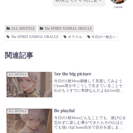
Gabriel
ALL SHUFFLE
The SPIRIT ANIMAL ORACLE
The SPIRIT ANIMAL ORACLE
オラクル
今日の一枚占い
関連記事
See the big picture
ALL SHUFFLE
今日の1枚Meta俯瞰して見渡してみよう
Chami君が今こうして生きていることそ
れがもうすでに奇跡なんだよねUriel自分
から抜け出して、上から見渡すイメージ
だよGabrielイメージでいいんだ🪽いつも
と違うものが、見えてくるはずだよ🌏
Be playful
ALL SHUFFLE
今日の1枚Metaどんなことでも、遊び心を
忘れずに楽しむ事ができたらその心はと
ても強いねChami自分で自分を楽しませ
る事ができる人は確かに強いねUriel人生