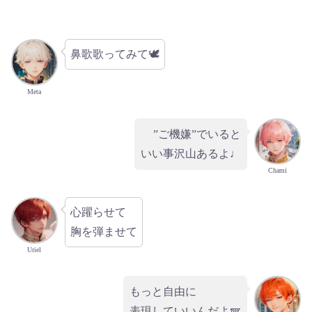
鼻歌歌ってみて🕊️
Meta
”ご機嫌”でいると
いい事沢山あるよ♩
Chami
心躍らせて
胸を弾ませて
Uriel
もっと自由に
表現していいんだよ🪽