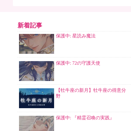
新着記事
保護中: 星読み魔法
保護中: 72の守護天使
【牡牛座の新月】牡牛座の得意分
野
保護中: 『精霊召喚の実践』