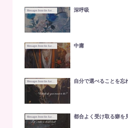
深呼吸
Messages from the Ascended Masters
中庸
Messages from the Ascended Masters
自分で選べることを忘
Messages from the Ascended Masters
都合よく受け取る癖を
Messages from the Ascended Masters