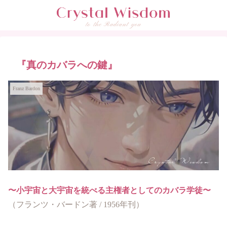
『真のカバラへの鍵』
Franz Bardon
〜小宇宙と大宇宙を統べる主権者としてのカバラ学徒〜
（フランツ・バードン著 / 1956年刊）