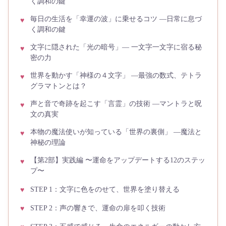
く調和の鍵
毎日の生活を「幸運の波」に乗せるコツ ―日常に息づ
く調和の鍵
文字に隠された「光の暗号」― 一文字一文字に宿る秘
密の力
世界を動かす「神様の４文字」 ―最強の数式、テトラ
グラマトンとは？
声と音で奇跡を起こす「言霊」の技術 ―マントラと呪
文の真実
本物の魔法使いが知っている「世界の裏側」 ―魔法と
神秘の理論
【第2部】実践編 〜運命をアップデートする12のステッ
プ〜
STEP 1：文字に色をのせて、世界を塗り替える
STEP 2：声の響きで、運命の扉を叩く技術