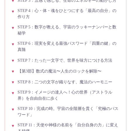
STEP 3：五感で感じる、生命のエネルギーの動かし方
STEP 4：心・体・魂をひとつにする「最高の自分」の
作り方
STEP 5：数字が教える、宇宙のラッキーナンバーと数
秘学
STEP 6：現実を変える最強パスワード「四重の鍵」の
真髄
STEP 7：たった一文字で、世界を味方につける方法
【第3部】数式の魔法〜人生のロックを解除〜
STEP 8：二つの文字が織りなす、魔法のハーモニー
STEP 9：イメージの達人へ！心の世界（アストラル
界）を自由自在に歩く
STEP 10：完成の時。宇宙の全階層を貫く「究極のパス
ワード」
STEP 11：天使や神様の名前を「自分自身の力」に変え