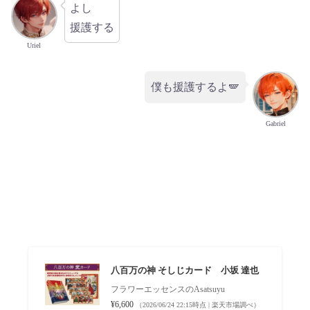
よし
援護する
Uriel
僕も援護するよ🪽
Gabriel
八百万の神 そしじカード 小坂 達也
フラワーエッセンスのAsatsuyu
¥6,600
（2026/06/24 22:15時点 | 楽天市場調べ）