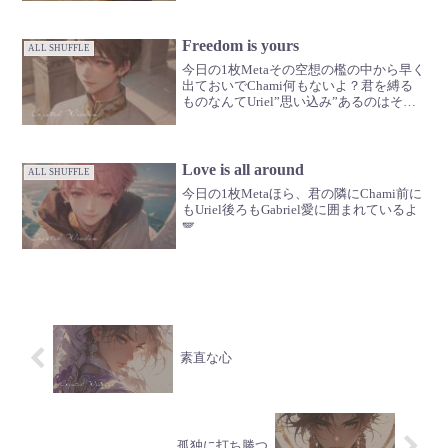
のままでとっても素敵だから🪽
Freedom is yours
ALL SHUFFLE
今日の1枚Metaその空想の檻の中から早く
出ておいでChami何もないよ？君を縛る
ものなんてUriel”思い込み”あるのはそれ
だけだGabrielいつだって自由だよ🪽
Love is all around
ALL SHUFFLE
今日の1枚Metaほら、君の隣にChami前に
もUriel後ろもGabriel愛に囲まれているよ
🪽
素直な心
孤独に打ち勝つ