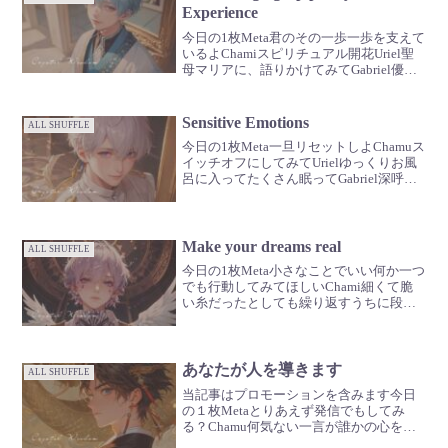
Experience
今日の1枚Meta君のその一歩一歩を支えて
いるよChamiスピリチュアル開花Uriel聖
母マリアに、語りかけてみてGabriel優し
い愛だね🪽
Sensitive Emotions
ALL SHUFFLE
今日の1枚Meta一旦リセットしよChamuス
イッチオフにしてみてUrielゆっくりお風
呂に入ってたくさん眠ってGabriel深呼吸
も忘れずにね🪽
Make your dreams real
ALL SHUFFLE
今日の1枚Meta小さなことでいい何か一つ
でも行動してみてほしいChami細くて脆
い糸だったとしても繰り返すうちに段々
強くなっていくよUriel憧れているもの、
何かある？真似することから始めてみる
のもいいんじゃない？Gabriel知って
る？...
あなたが人を導きます
ALL SHUFFLE
当記事はプロモーションを含みます今日
の１枚Metaとりあえず発信でもしてみ
る？Chamu何気ない一言が誰かの心を動
かすかもUriel飾らなくていいよGabrielそ