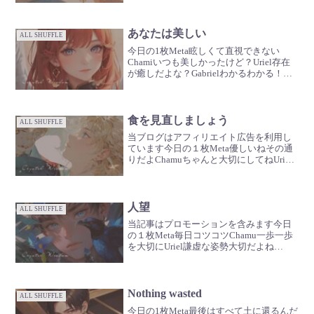
きたら大切にしてねGabrielアンテナ貼っ
てみて🪽
あなたは美しい
ALL SHUFFLE
今日の1枚Meta眩しくて直視できない
Chamiいつも美しかったけど？Uriel存在
が癒しだよな？Gabrielわかるわかる！も
っと咲き誇って！
食を見直しましょう
ALL SHUFFLE
当ブログはアフィリエイト広告を利用し
ています今日の１枚Meta優しいねその通
りだよChamuちゃんと大切にしてねUriel
身体あっての人生だからなGabriel体にい
いものを食べてね🪽
人望
ALL SHUFFLE
当記事はプロモーションを含みます今日
の１枚Meta毎日コツコツChamu一歩一歩
を大切にUriel謙虚な姿勢大切だよね
Gabriel首をたれる稲穂かな🪽
Nothing wasted
ALL SHUFFLE
今日の1枚Meta最後はすべて土に還るんだ