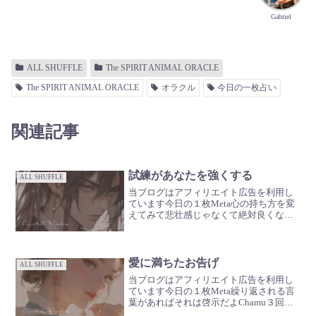
Gabriel
ALL SHUFFLE
The SPIRIT ANIMAL ORACLE
The SPIRIT ANIMAL ORACLE
オラクル
今日の一枚占い
関連記事
試練があなたを強くする
ALL SHUFFLE
当ブログはアフィリエイト広告を利用し
ています今日の１枚Meta心の持ち方を変
えてみて悲壮感じゃなくて絶対良くなる
んだ！って先に決めちゃってよChamu大
丈夫だよ無駄なことは起きないUriel外側
じゃなくて内側に注目してねGabriel君の
心...
愛に満ちたお告げ
ALL SHUFFLE
当ブログはアフィリエイト広告を利用し
ています今日の１枚Meta繰り返される言
葉があればそれは啓示だよChamu３回聞
いたらもう確定だねUriel１回でもピンと