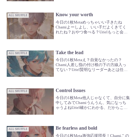
だよGabrielイメージでいいんだ🪽いつも
と違うものが、見えてくるはずだよ🌏
Know your worth
ALL SHUFFLE
今日の1枚Metaめっちゃいい子きたね
Chamiよーしよし、いい子だよくきてく
れたね？おやつ食べる？Urielもっと会話
して君の魅力についてもっと知ってほし
いGabriel周りに気を取られている場合じ
ゃないよ🪽ほら、集中して！もっと愛し
て！
Take the lead
ALL SHUFFLE
今日の1枚Metaえ？自覚なかったの？
Chami人差し指の付け根の下の方線入っ
てない？Uriel賢明なリーダーあとは任せ
たGabriel優しい君は正しい道から外れる
ことはないよ🪽
Control Issues
ALL SHUFFLE
今日の1枚Meta他人じゃなくて、自分に集
中してみてChamiうんうん、気になっち
ゃうよねUriel確かにわかる、だからこそ
意図的に意識を戻して欲しいんだGabriel
内側に注目🪽
Be fearless and bold
ALL SHUFFLE
今日の1枚Meta激強応援団長！Chamiこの