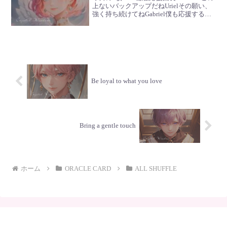
上ないバックアップだねUrielその願い、
強く持ち続けてねGabriel僕も応援するね
🪽
Be loyal to what you love
Bring a gentle touch
ホーム
ORACLE CARD
ALL SHUFFLE