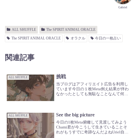
Gabriel
ALL SHUFFLE
The SPIRIT ANIMAL ORACLE
The SPIRIT ANIMAL ORACLE
オラクル
今日の一枚占い
関連記事
挑戦
ALL SHUFFLE
当ブログはアフィリエイト広告を利用し
ています今日の１枚Meta例え結果が伴わ
なかったとしても無駄なことなんて何一
つないよChamuその挑戦僕は尊重する
Uriel繰り返す失敗の中で手に入れていく
技術や知識、経験と学びがあるよGabriel
ぜ〜...
See the big picture
ALL SHUFFLE
今日の1枚Meta俯瞰して見渡してみよう
Chami君が今こうして生きていることそ
れがもうすでに奇跡なんだよねUriel自分
から抜け出して、上から見渡すイメージ