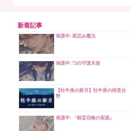
新着記事
保護中: 星読み魔法
保護中: 72の守護天使
【牡牛座の新月】牡牛座の得意分
野
保護中: 『精霊召喚の実践』