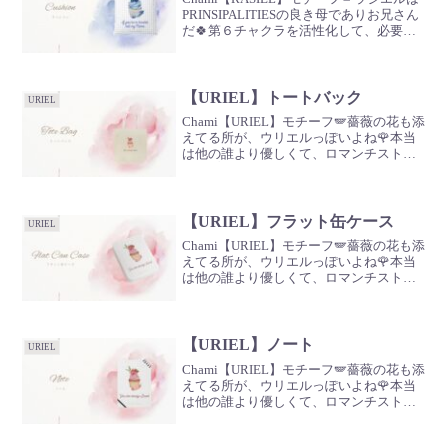
PRINSIPALITIESの良き母でありお兄さん
だ🍀第６チャクラを活性化して、必要な
情報や叡智をしっかりと届けてくれるん
だ📖自分の思考や感情を客観的に見るこ
とが出来て頭をリセット・整理する効果...
【URIEL】トートバック
URIEL
Chami【URIEL】モチーフ🪽薔薇の花も添
えてる所が、ウリエルっぽいよね🌹本当
は他の誰より優しくて、ロマンチストな
んだ🍸許しと癒し、現実化のおまじない
をかけておいたよ🪄▷地に足をつけたい
時▷肉体的健康を維持したい時▷安心
感・安全・安定性...
【URIEL】フラット缶ケース
URIEL
Chami【URIEL】モチーフ🪽薔薇の花も添
えてる所が、ウリエルっぽいよね🌹本当
は他の誰より優しくて、ロマンチストな
んだ🍸許しと癒し、現実化のおまじない
をかけておいたよ🪄▷地に足をつけたい
時▷肉体的健康を維持したい時▷安心
感・安全・安定性...
【URIEL】ノート
URIEL
Chami【URIEL】モチーフ🪽薔薇の花も添
えてる所が、ウリエルっぽいよね🌹本当
は他の誰より優しくて、ロマンチストな
んだ🍸許しと癒し、現実化のおまじない
をかけておいたよ🪄▷地に足をつけたい