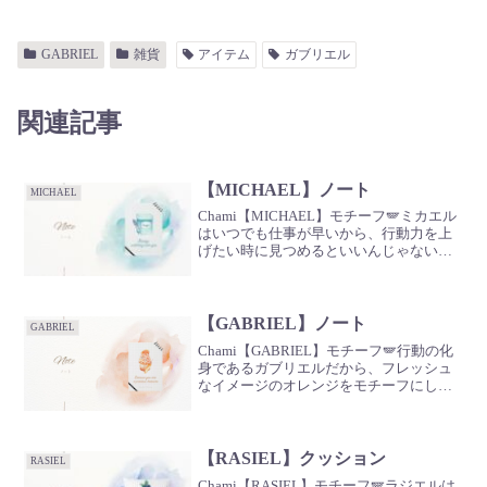
GABRIEL
雑貨
アイテム
ガブリエル
関連記事
【MICHAEL】ノート
MICHAEL
Chami【MICHAEL】モチーフ🪽ミカエル
はいつでも仕事が早いから、行動力を上
げたい時に見つめるといいんじゃないか
な？どこを切り取っても完璧なんだよ
ね。いつかドジしてる時があったら、ア
イテム作るから楽しみにしていてね☺️守
護フィールドの...
【GABRIEL】ノート
GABRIEL
Chami【GABRIEL】モチーフ🪽行動の化
身であるガブリエルだから、フレッシュ
なイメージのオレンジをモチーフにして
みたんだ🍊自立して充実した人生を生み
出すためのエネルギーが溢れ出す🌈見て
いるだけで元気が溢れるようにおまじな
いをかけておい...
【RASIEL】クッション
RASIEL
Chami【RASIEL】モチーフ🪽ラジエルは