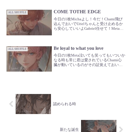
COME TOTHE EDGE
ALL SHUFFLE
今日の1枚Michaよし！今だ！Chami飛び
込んでおいでUrielちゃんと受け止めるか
ら安心していいよGabriel任せて！Metaよ
し任せろRaziel総出ですねZadkiel僕もい
るよ（忘れないで）
Be loyal to what you love
ALL SHUFFLE
今日の1枚Meta泣いても笑ってもいついか
なる時も常に君は愛されているChami心
臓が動いているのがその証覚えておいて
ねUriel変化を恐れないでもっと良くなる
んだからGabriel変わらない愛を信じて🪽
認められる時
新たな誕生