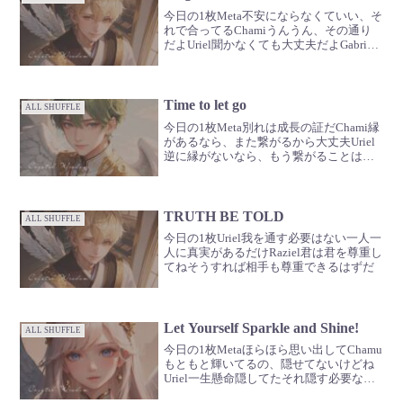
今日の1枚Meta不安にならなくていい、そ
れで合ってるChamiうんうん、その通り
だよUriel聞かなくても大丈夫だよGabriel
合わせないで、大切にして🪽
Time to let go
ALL SHUFFLE
今日の1枚Meta別れは成長の証だChami縁
があるなら、また繋がるから大丈夫Uriel
逆に縁がないなら、もう繋がることはな
いGabriel全て今の君に合ったものが用意
されるからね🪽逆手にとってみて。
TRUTH BE TOLD
ALL SHUFFLE
今日の1枚Uriel我を通す必要はない一人一
人に真実があるだけRaziel君は君を尊重し
てねそうすれば相手も尊重できるはずだ
Let Yourself Sparkle and Shine!
ALL SHUFFLE
今日の1枚Metaほらほら思い出してChamu
もともと輝いてるの、隠せてないけどね
Uriel一生懸命隠してたそれ隠す必要ない
よGabrielそれが君の魅力なんだから🪽