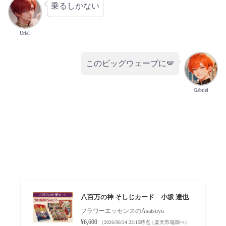
乗るしかない
Uriel
このビッグウェーブに🪽
Gabriel
八百万の神 そしじカード 小坂 達也
フラワーエッセンスのAsatsuyu
¥6,600
（2026/06/24 22:15時点 | 楽天市場調べ）