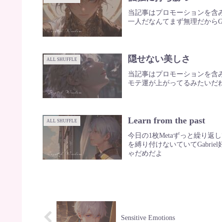
当記事はプロモーションを含みま
一人だなんてまず無理だからGa
隠せない美しさ
ALL SHUFFLE
当記事はプロモーションを含み
モテ運が上がってるみたいだね？U
Learn from the past
ALL SHUFFLE
今日の1枚Metaずっと繰り返し
を縛り付けないていてGabr
ゃだめだよ
Sensitive Emotions