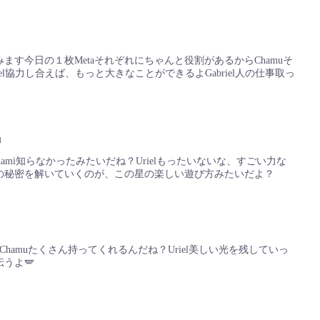
ます今日の１枚Metaそれぞれにちゃんと役割があるからChamuそ
el協力し合えば、もっと大きなことができるよGabriel人の仕事取っ
u
hami知らなかったみたいだね？Urielもったいないな、すごい力な
elその秘密を解いていくのが、この星の楽しい遊び方みたいだよ？
子Chamuたくさん持ってくれるんだね？Uriel美しい光を残していっ
伝うよ🪽