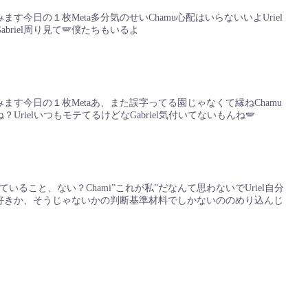
す今日の１枚Meta多分気のせいChamu心配はいらないいよUriel
briel周り見て🪽僕たちもいるよ
ます今日の１枚Metaあ、また誤字ってる園じゃなくて縁ねChamu
rielいつもモテてるけどなGabriel気付いてないもんね🪽
ていること、ない？Chami”これが私”だなんて思わないでUriel自分
iel好きか、そうじゃないかの判断基準材料でしかないののめり込んじ