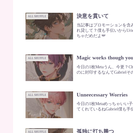
決意を貫いて
ALL SHUFFLE
当記事はプロモーションを含み
れ貸して？僕も手伝いからUri
ちゃだめだよ🪽
Magic works though yo
ALL SHUFFLE
今日の1枚Metaうん、今更？C
のに封印するなんてGabri
Unneecessary Worries
ALL SHUFFLE
今日の1枚Metaめっちゃいい
てくれているねGabriel僕も手
孤独に打ち勝つ
ALL SHUFFLE