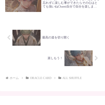
忘れずに楽しむ事ができたらその心はと
ても強いねChami自分で自分を楽しませ
る事ができる人は確かに強いねUriel人生
の楽しみを見つけてみて何があっても、
そこに立ち返れば回復できるような楽し
みをさG...
最高の道を切り開く
楽しもう！
ホーム
ORACLE CARD
ALL SHUFFLE