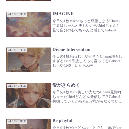
IMAGINE
ALL SHUFFLE
今日の1枚Michaもっと尊重しようChami
世界はちゃんと美しいからUrielちゃんと
見て自分の心でちゃんと感じてGabrielみ
んな素敵でみんな大切だよMeta無駄なも
のはないし必要ない人もいないRaziel自分
も他人も互いに尊重し合っ...
Divine Intervention
ALL SHUFFLE
今日の1枚MetaじぃやがきたChamu頼もし
すぎるUriel手放してって言ってるGabriel
じぃやは優しいからね🪽
愛がきらめく
ALL SHUFFLE
今日の1枚Meta美しい光だねChami見惚れ
ちゃったUrielどんどん発信して？Gabriel
共鳴していくからMicha怖がらなくていい
よ
Be playful
ALL SHUFFLE
今日の1枚Metaどんなことでも、遊び心を