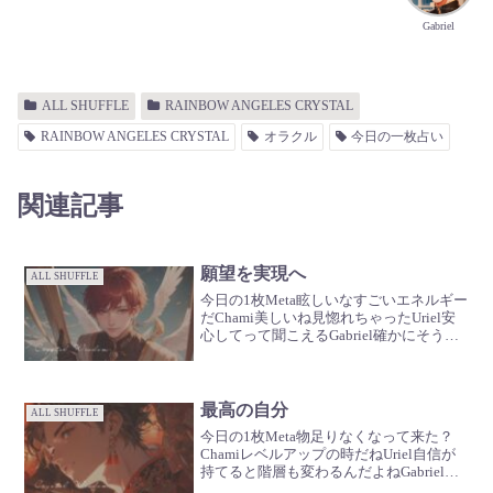
Gabriel
ALL SHUFFLE
RAINBOW ANGELES CRYSTAL
RAINBOW ANGELES CRYSTAL
オラクル
今日の一枚占い
関連記事
願望を実現へ
ALL SHUFFLE
今日の1枚Meta眩しいなすごいエネルギー
だChami美しいね見惚れちゃったUriel安
心してって聞こえるGabriel確かにそう言
ってるね🪽
最高の自分
ALL SHUFFLE
今日の1枚Meta物足りなくなって来た？
Chamiレベルアップの時だねUriel自信が
持てると階層も変わるんだよねGabrielい
いね！もっと輝いて🪽