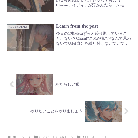
の１枚Metaいいね早速やってみよう
Chamuアイディアが浮かんだら、メモし
ておくといいかもUriel閃きは突然くるか
らなGabriel忙しくなりそうだね🪽
Learn from the past
ALL SHUFFLE
今日の1枚Metaずっと繰り返しているこ
と、ない？Chami”これが私”だなんて思わ
ないでUriel自分を縛り付けないていて
Gabriel好きか、そうじゃないかの判断基
準材料でしかないののめり込んじゃだめ
だよ
あたらしい私
やりたいことをやりましょう
ホーム
ORACLE CARD
ALL SHUFFLE