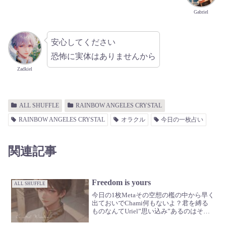
Gabriel
安心してください
恐怖に実体はありませんから
Zadkiel
ALL SHUFFLE
RAINBOW ANGELES CRYSTAL
RAINBOW ANGELES CRYSTAL
オラクル
今日の一枚占い
関連記事
Freedom is yours
ALL SHUFFLE
今日の1枚Metaその空想の檻の中から早く
出ておいでChami何もないよ？君を縛る
ものなんてUriel”思い込み”あるのはそれ
だけだGabrielいつだって自由だよ🪽