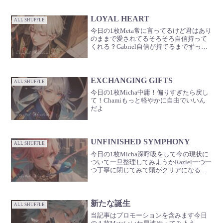
LOYAL HEART
ALL SHUFFLE
今日の1枚Meta常に言ってるけど君はあり
のままで愛されてるそろそろ自信持って
くれる？Gabriel自信が持てるまでずっと
言ってあげる僕しつこいからね
EXCHANGING GIFTS
ALL SHUFFLE
今日の1枚Micha中庸！偏りすぎたら戻し
て！Chamiもっと軽やかに自由でいいん
だよ
UNFINISHED SYMPHONY
ALL SHUFFLE
今日の1枚Micha深呼吸をして今の現状に
ついて一旦整理してみようかRaziel一つ一
つ丁寧に閉じてみて頭がクリアになるは
ずだよ
新たな誕生
ALL SHUFFLE
当記事はプロモーションを含みます今日