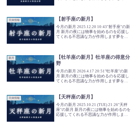
る最強パワーを拝借して全ての願いをサ
クッと叶えて参りましょう 魚座29度で起
こる新月 占星術で、29度はその星...
【射手座の新月】
天体情報
今月の新月 2025.12.20 10:43"射手座"の新
月 新月の夜には物事を始めるのを応援し
てくれる不思議な力が作用します夢を叶
える最強パワーを拝借して全ての願いを
サクッと叶えて参りましょう 射手座29度
で起こる新月 自分が身を置く環境...
【牡羊座の新月】牡羊座の得意分
新月
野
今月の新月 2026.4.17 20:51"牡羊座"の新
月 新月の夜には物事を始めるのを応援し
てくれる不思議な力が作用します夢を叶
える最強パワーを拝借して全ての願いを
サクッと叶えて参りましょう 牡羊座28度
で起こる新月 今回の牡羊座新月は牡...
【天秤座の新月】
天体情報
今月の新月 2025.10.21 (TUE) 21:26"天秤
座"の新月 新月の夜には物事を始めるのを
応援してくれる不思議な力が作用します
夢を叶える最強パワーを拝借して全ての
願いをサクッと叶えて参りましょう準備
まずは願いを叶えるための準備か...