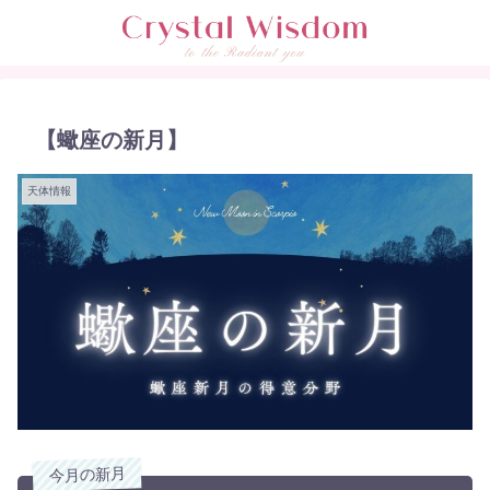
【蠍座の新月】
天体情報
今月の新月