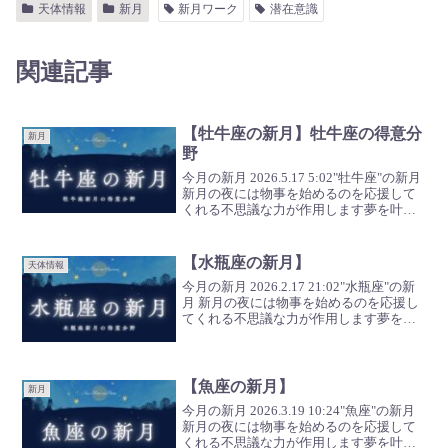
天体情報
新月
新月ワーク
潜在意識
関連記事
【牡牛座の新月】牡牛座の得意分
新月
野
今月の新月 2026.5.17 5:02"牡牛座"の新月
新月の夜には物事を始めるのを応援して
くれる不思議な力が作用します夢を叶え
る最強パワーを拝借して全ての願いをサ
クッと叶えて参りましょう 牡牛座26度で
起こる新月 今回の牡牛座新月はあな...
【水瓶座の新月】
天体情報
今月の新月 2026.2.17 21:02"水瓶座"の新
月 新月の夜には物事を始めるのを応援し
てくれる不思議な力が作用します夢を叶
える最強パワーを拝借して全ての願いを
サクッと叶えて参りましょう 水瓶座28度
で起こる新月 今回は単なる新月では...
【魚座の新月】
新月
今月の新月 2026.3.19 10:24"魚座"の新月
新月の夜には物事を始めるのを応援して
くれる不思議な力が作用します夢を叶え