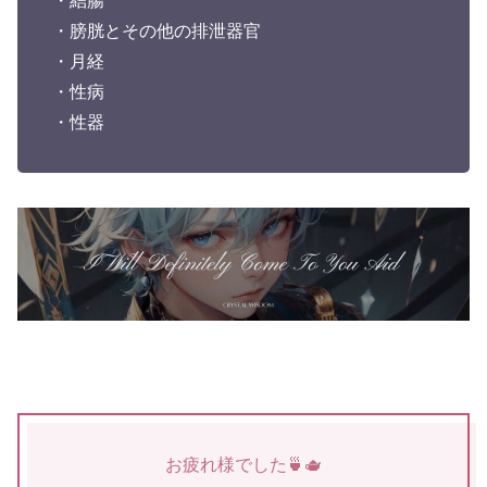
・結腸
・膀胱とその他の排泄器官
・月経
・性病
・性器
お疲れ様でした🍵🫖