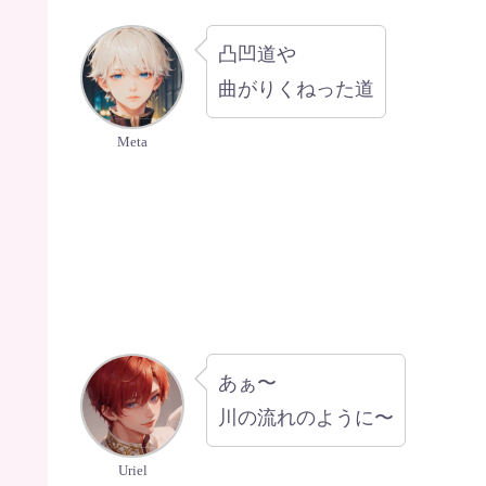
凸凹道や
曲がりくねった道
Meta
あぁ〜
川の流れのように〜
Uriel