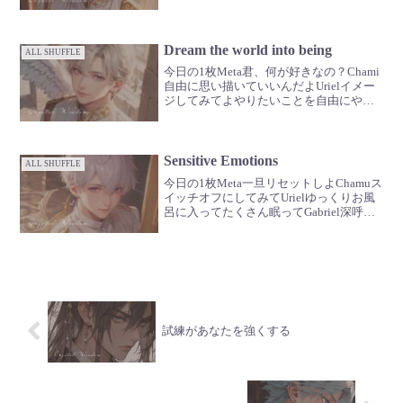
Gabrielそうすれば絡まったすべての意図
が、優しく解けていくさ
Dream the world into being
ALL SHUFFLE
今日の1枚Meta君、何が好きなの？Chami
自由に思い描いていいんだよUrielイメー
ジしてみてよやりたいことを自由にやっ
てる君をGabrielわくわくしてこない？🪽
その感覚、忘れないで
Sensitive Emotions
ALL SHUFFLE
今日の1枚Meta一旦リセットしよChamuス
イッチオフにしてみてUrielゆっくりお風
呂に入ってたくさん眠ってGabriel深呼吸
も忘れずにね🪽
試練があなたを強くする