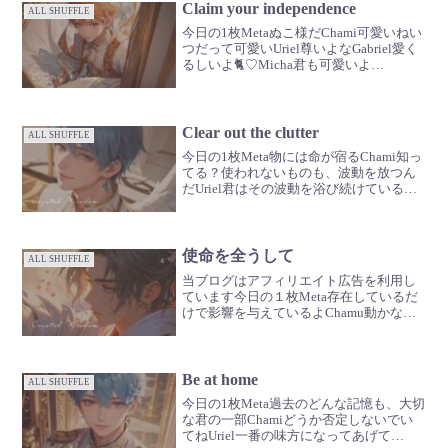
Claim your independence
ALL SHUFFLE
今日の1枚Metaぬこ様だChami可愛いねい
つだって可愛いUriel尊いよなGabriel愛く
るしいよ🐈♡Micha君も可愛いよ
Chami・・・（わーおど直球）
meta・・・（ドストレート）
Gabriel・・・（おー）Razielまぁ、素...
Clear out the clutter
ALL SHUFFLE
今日の1枚Meta物には命が宿るChami知っ
てる？使われないものも、波動を放つん
だUriel君はその波動を浴び続けている
Gabriel使うものは大切にして使わないも
のはちゃんと手放してあげよう
使命を全うして
ALL SHUFFLE
当ブログはアフィリエイト広告を利用し
ています今日の１枚Meta存在しているだ
けで影響を与えているよChamu動かない
っていう行動はちょっと勇気がいるよね
Uriel日本人は時になんじゃない？頑張り
屋さん、多いもんねGabrielどっしり構え
て...
Be at home
ALL SHUFFLE
今日の1枚Meta過去のどんな記憶も、大切
な君の一部Chamiどうか否定しないでい
てねUriel一番の味方になってあげて