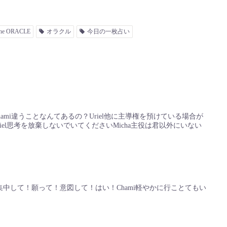
the ORACLE
オラクル
今日の一枚占い
hami違うことなんてあるの？Uriel他に主導権を預けている場合が
iel思考を放棄しないでいてくださいMicha主役は君以外にいない
よ集中して！願って！意図して！はい！Chami軽やかに行ことてもい