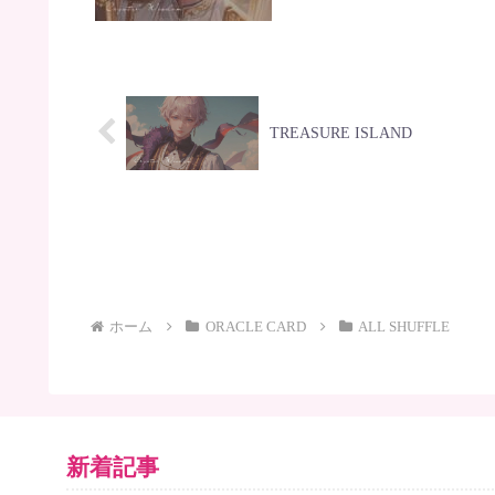
TREASURE ISLAND
ホーム
ORACLE CARD
ALL SHUFFLE
新着記事