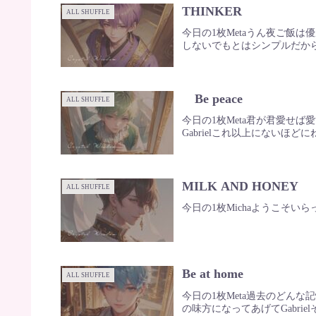
THINKER
ALL SHUFFLE
今日の1枚Metaうん夜ご飯は優
しないでもとはシンプルだか
Be peace
ALL SHUFFLE
今日の1枚Meta君が君愛せば愛
Gabrielこれ以上にないほどにね
MILK AND HONEY
ALL SHUFFLE
今日の1枚Michaようこそいら
Be at home
ALL SHUFFLE
今日の1枚Meta過去のどんな記
の味方になってあげてGabr