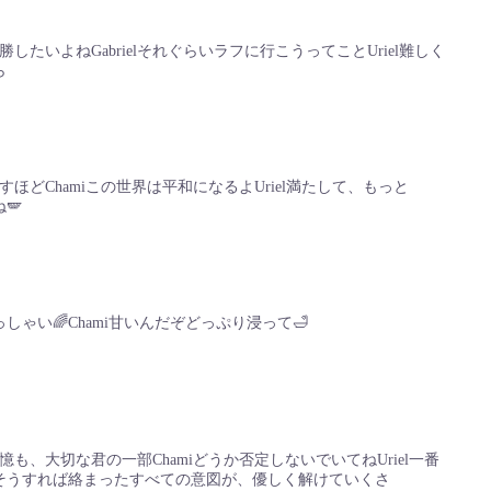
勝したいよねGabrielそれぐらいラフに行こうってことUriel難しく
ら
すほどChamiこの世界は平和になるよUriel満たして、もっと
🪽
っしゃい🌈Chami甘いんだぞどっぷり浸って🛁
憶も、大切な君の一部Chamiどうか否定しないでいてねUriel一番
ielそうすれば絡まったすべての意図が、優しく解けていくさ