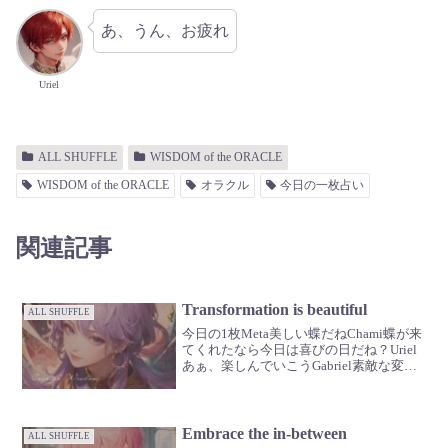
あ、うん、お疲れ
Uriel
ALL SHUFFLE
WISDOM of the ORACLE
WISDOM of the ORACLE
オラクル
今日の一枚占い
関連記事
Transformation is beautiful
ALL SHUFFLE
今日の1枚Meta美しい蝶だねChami蝶が来
てくれたなら今日は喜びの日だね？Uriel
あぁ、楽しんでいこうGabriel素敵な変化
だ🪽祝福しよう🥂
Embrace the in-between
ALL SHUFFLE