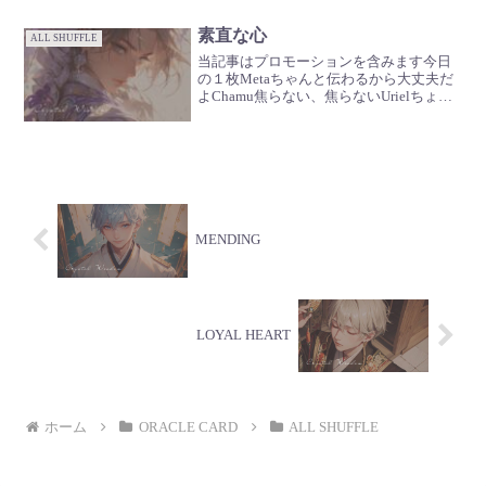
ゃんどこで習った？...
素直な心
ALL SHUFFLE
当記事はプロモーションを含みます今日
の１枚Metaちゃんと伝わるから大丈夫だ
よChamu焦らない、焦らないUrielちょっ
と輝きすぎたんだなGabriel僕たちは真実
をちゃんと見ている🪽
MENDING
LOYAL HEART
ホーム
ORACLE CARD
ALL SHUFFLE