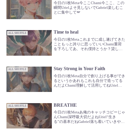
今日の1枚Meta今ここChami今ここ、この
瞬間Urielよそ見しないでGabriel楽しむこ
とに集中して🪽
Time to heal
ALL SHUFFLE
今日の1枚Metaこれまでに成し遂げてきた
こともっと誇りに思っていいChami重荷
を下ろしてあ、それ僕持とうか？貸し
て？Uriel健全でないものは抱えなくてい
いんだよGabrielオート機能ばかりに頼ら
ないでちゃんと自分で選択してね🪽もっ
と...
Stay Strong in Your Faith
ALL SHUFFLE
今日の1枚Meta自分で創り上げる事ができ
るというかあれもこれも自分で造ってる
んだよChami理解して活用してねUrielま
ずは君自身を理解してGabrielたくさんお
話ししようよ🪽
BREATHE
ALL SHUFFLE
今日の1枚Metaあ俺のキャッチコピーじゃ
んChami深呼吸大切だよねUriel“生き
る”の基本だねGabriel落ち着いていきや〜
Metaエセ関西弁やめてくれる？Gabrielえ
ろうすんまへんなぁ〜Urielえ、うまいじ